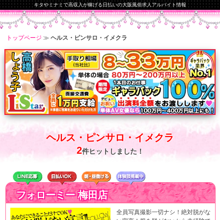
キタやミナミで高収入が稼げる日払いの
大阪
風俗求人
アルバイト情報
トップページ
≫
ヘルス・ピンサロ・イメクラ
ヘルス・ピンサロ・イメクラ
2
件ヒットしました！
フォローミー 梅田店
全員写真撮影一切ナシ！絶対脱がな