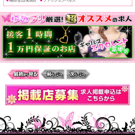
■
梅田/堂山/兎我野
■
ファッションヘルス