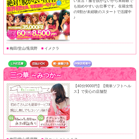
い宣言！服を脱がないから未経験で
も始めやすいお仕事です。在籍女性
の9割が未経験のスタートで活躍中
♪
■
梅田/堂山/兎我野
■
イメクラ
三つ華 ～みつか～
【40分9000円】【簡単ソフトヘル
ス】で安心の店舗型